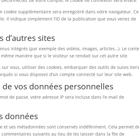
déconnectez de votre compte, le cookie de connexion sera effacé.
un cookie supplémentaire sera enregistré dans votre navigateur. Ce
 Il indique simplement l’ID de la publication que vous venez de
d’autres sites
tenus intégrés (par exemple des vidéos, images, articles…). Le cont
 même manière que si le visiteur se rendait sur cet autre site.
sur vous, utiliser des cookies, embarquer des outils de suivis tiers
arqués si vous disposez d’un compte connecté sur leur site web.
on de vos données personnelles
mot de passe, votre adresse IP sera incluse dans l’e-mail de
os données
re et ses métadonnées sont conservés indéfiniment. Cela permet d
ommentaires suivants au lieu de les laisser dans la file de