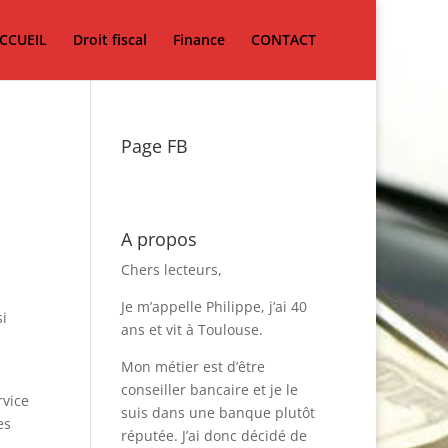
CCUEIL
Droit fiscal
Finance
CONTACT
Page FB
A propos
Chers lecteurs,
Je m’appelle Philippe, j’ai 40
si
ans et vit à Toulouse.
Mon métier est d’être
conseiller bancaire et je le
rvice
suis dans une banque plutôt
es
réputée. J’ai donc décidé de