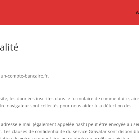
A
alité
r-un-compte-bancaire.fr.
ite, les données inscrites dans le formulaire de commentaire, ain
otre navigateur sont collectés pour nous aider à la détection des
 adresse e-mail (également appelée hash) peut être envoyée au se
er. Les clauses de confidentialité du service Gravatar sont disponibl
idation de votre commentaire, votre photo de profil sera visible