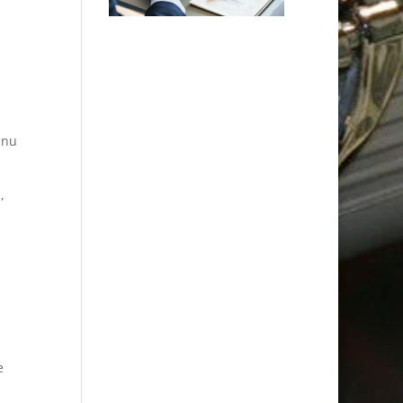
enu
,
e