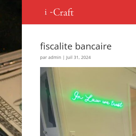
fiscalite bancaire
par
admin
|
Juil 31, 2024